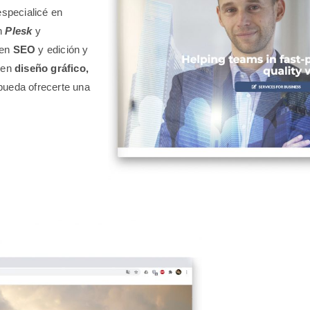
especialicé en
n
Plesk
y
en
SEO
y edición y
 en
diseño gráfico,
ueda ofrecerte una