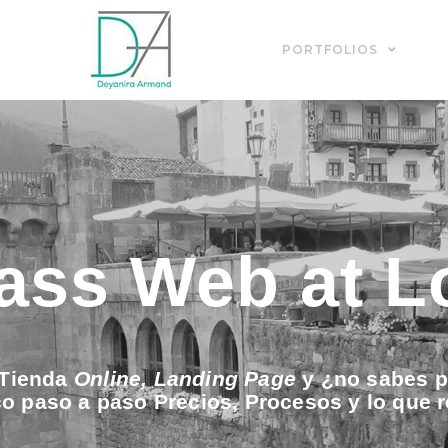
PORTFOLIOS
lass Web at 
Tienda
Online, Landing Page
y
¿no sabes 
ico paso a paso Precios, Procesos y lo que 