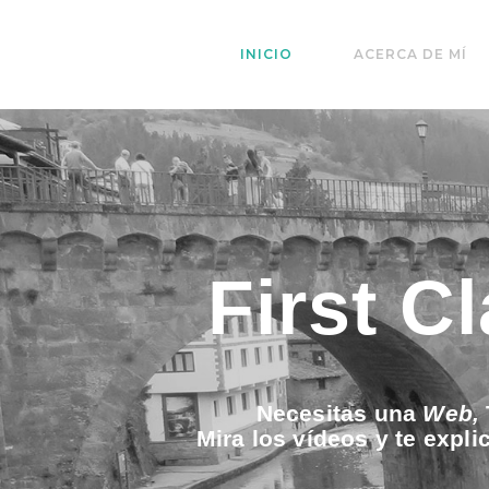
INICIO
ACERCA DE MÍ
First C
Necesitas una
Web,
Mira los vídeos y te expl