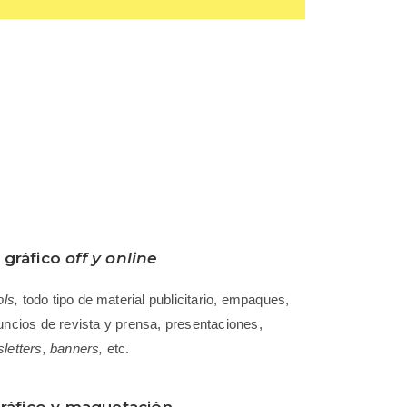
 gráfico
off y online
ols,
todo tipo de material publicitario, empaques,
uncios de revista y prensa, presentaciones,
letters,
banners,
etc.
ráfico y maquetación