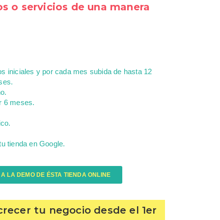
os o servicios de una manera
s iniciales y por cada mes subida de hasta 12
ses.
o.
r 6 meses.
ico.
tu tienda en Google.
 A LA DEMO DE ÉSTA TIENDA ONLINE
crecer tu negocio desde el 1er