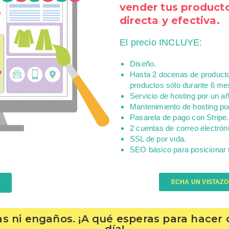
vender tus product
directa y efectiva.
El precio INCLUYE:
Diseño.
Hasta 2 docenas de producto
productos sólo durante 6 me
Servicio de hosting por un añ
Mantenimiento de hosting po
Pasarela de pago con Stripe.
2 cuentas de correo electrón
SSL de por vida.
SEO básico para posicionar 
ECHA UN VISTAZO
mpas ni engaños. ¡A qué esperas para hacer 