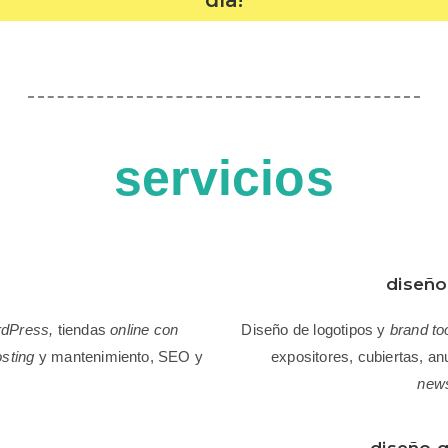
día!
servicios
diseño
dPress,
tiendas
online con
Diseño de logotipos y
brand to
sting
y mantenimiento, SEO y
expositores, cubiertas, an
.
news
diseño g